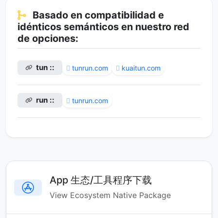
Basado en compatibilidad e
idénticos semánticos en nuestro red
de opciones:
tun ::
tunrun.com
kuaitun.com
run ::
tunrun.com
App 生态/工具程序下载
View Ecosystem Native Package