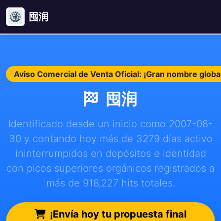
囤润
Aviso Comercial de Venta Oficial: ¡Gran nombre glob
囤润
Identificado desde un inicio como 2007-08-
30 y contando hoy más de 3279 días activo
ininterrumpidos en depósitos e identidad
con picos superiores orgánicos registrados a
más de 918,227 hits totales.
¡Envía hoy tu propuesta final