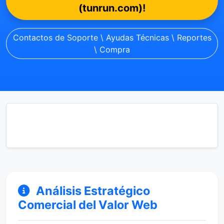
(tunrun.com)!
Contactos de Soporte \ Ayudas Técnicas \ Reportes
\ Compra
Análisis Estratégico
Comercial del Valor Web