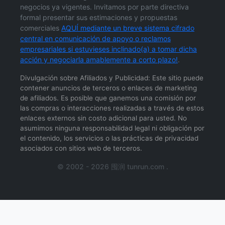
negocios ya vigentes. Invitamos por parte directiva
formal presentar sus estimaciones y propuestas
comerciales
AQUÍ mediante un breve sistema cifrado
central en comunicación de apoyo o reclamos
empresariales si estuvieses inclinado(a) a tomar dicha
acción y negociarla amablemente a corto plazo!
.
Divulgación sobre Afiliados y Publicidad: Este sitio puede
contener anuncios de terceros o enlaces de marketing
de afiliados. Es posible que ganemos una comisión por
las compras o interacciones realizadas a través de estos
enlaces externos sin costo adicional para usted. No
asumimos ninguna responsabilidad legal ni obligación por
el contenido, los servicios o las prácticas de privacidad
asociados con sitios web de terceros.
© 2002 - 2026 囤润 tunrun.com .