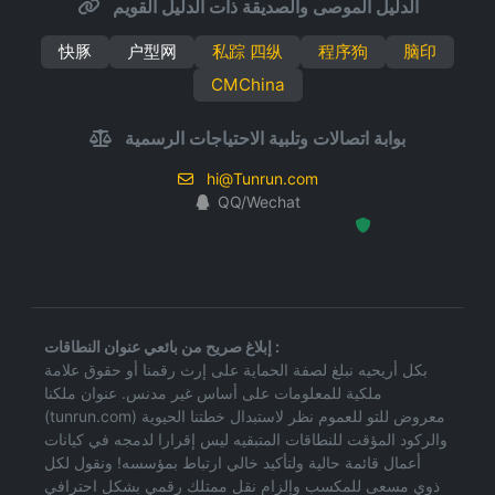
الدليل الموصى والصديقة ذات الدليل القويم
快豚
户型网
私踪 四纵
程序狗
脑印
CMChina
بوابة اتصالات وتلبية الاحتياجات الرسمية
hi@Tunrun.com
QQ/Wechat
Hosted Protected Environment
إبلاغ صريح من بائعي عنوان النطاقات :
بكل أريحيه نبلغ لصفة الحماية على إرث رقمنا أو حقوق علامة
ملكية للمعلومات على أساس غير مدنس. عنوان ملكنا
(tunrun.com) معروض للتو للعموم نظر لاستبدال خطتنا الحيوية
والركود المؤقت للنطاقات المتبقيه ليس إقرارا لدمجه في كيانات
أعمال قائمة حالية ولتأكيد خالي ارتباط بمؤسسه! ونقول لكل
ذوي مسعى للمكسب وإلزام نقل ممتلك رقمي بشكل احترافي