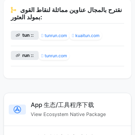
نقترح بالمجال عناوين مماثلة لنقاط القوى
بمولد العثور:
tun ::
tunrun.com
kuaitun.com
run ::
tunrun.com
App 生态/工具程序下载
View Ecosystem Native Package