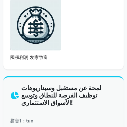
囤积利润 发家致富
لمحة عن مستقبل وسيناريوهات
توظيف الفرصة للنطاق وتوسع
الأسواق الاستثماري!
拼音1：tun