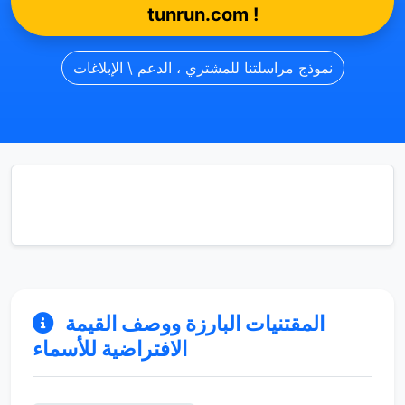
tunrun.com !
نموذج مراسلتنا للمشتري ، الدعم \ الإبلاغات
المقتنيات البارزة ووصف القيمة
الافتراضية للأسماء