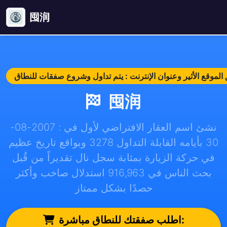
囤润
囤润
نشئ اسم العقار الافتراضي لأول في : 2007-08-
30 بأيامه القابلة التداول 3278 وبواقع تاريخ عظيم
في حركة الزيارة بمثابة سجل نال تقديراً من قُبل
بحث الناس في 916,963 استدلال صاخب وأكثر
حصدًا بشكل ممتاز
اطلب صفقتك للنطاق مباشرة: