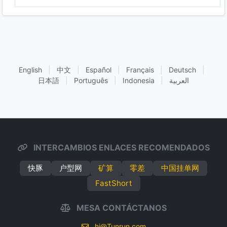
English
|
中文
|
Español
|
Français
|
Deutsch
|
日本語
|
Português
|
Indonesia
|
العربية
INTERCAMBIOS ENLACES RECOMENDADOS
快豚
户型网
矿算
零差
中国挂单网
FastShort
MESA CONTÁCTANOS
hi@Tunrun.com