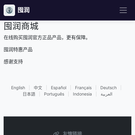
囤润
囤润商城
在线购买囤润官方正品产品，更有保障。
囤润特惠产品
感谢支持
English
|
中文
|
Español
|
Français
|
Deutsch
|
日本語
|
Português
|
Indonesia
|
العربية
友情链接